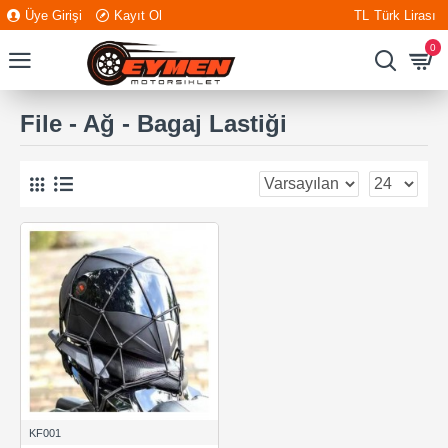
Üye Girişi
Kayıt Ol
TL
Türk Lirası
0
File - Ağ - Bagaj Lastiği
KF001