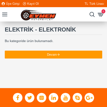
Üye Girişi
Kayıt Ol
TL
Türk Lirası
0
ELEKTRİK - ELEKTRONİK
Bu kategoride ürün bulunamadı.
Devam