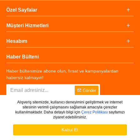
Özel Sayfalar
Müşteri Hizmetleri
Hesabım
Haber Bülteni
Haber bültenimize abone olun, fırsat ve kampanyalardan
habersiz kalmayın!
Gönder
Alışveriş sitemizde, kullanıcı deneyimini geliştirmek ve internet
sitesinin verimli çalışmasını sağlamak amacıyla çerezler
kullanılmaktadır. Daha detaylı bilgi için
Çerez Politikası
sayfamızı
ziyaret edebilirsiniz.
Copyright © 2025 - Tüm Hakları Saklıdır.
WHATSAPP DESTEK
Ürünleri Filtrele
Kabul Et