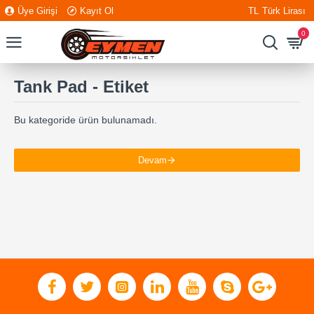
Üye Girişi
Kayıt Ol
TL
Türk Lirası
0
Tank Pad - Etiket
Bu kategoride ürün bulunamadı.
Devam