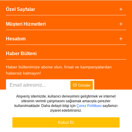
Özel Sayfalar
Müşteri Hizmetleri
Hesabım
Haber Bülteni
Haber bültenimize abone olun, fırsat ve kampanyalardan
habersiz kalmayın!
Gönder
Alışveriş sitemizde, kullanıcı deneyimini geliştirmek ve internet
sitesinin verimli çalışmasını sağlamak amacıyla çerezler
kullanılmaktadır. Daha detaylı bilgi için
Çerez Politikası
sayfamızı
ziyaret edebilirsiniz.
Copyright © 2025 - Tüm Hakları Saklıdır.
WHATSAPP DESTEK
Ürünleri Filtrele
Kabul Et