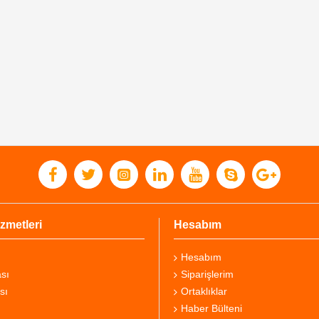
zmetleri
Hesabım
Hesabım
sı
Siparişlerim
sı
Ortaklıklar
Haber Bülteni