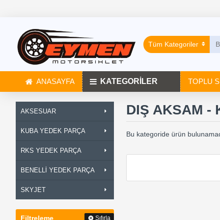
Tüm Kategoriler
ANASAYFA
KATEGORİLER
TOPLU S
DIŞ AKSAM -
AKSESUAR
KUBA YEDEK PARÇA
Bu kategoride ürün bulunamad
RKS YEDEK PARÇA
BENELLİ YEDEK PARÇA
SKYJET
Filtreleme
Sıfırla