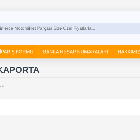
İPARİŞ FORMU
BANKA HESAP NUMARALARI
HAKKIMI
 KAPORTA
ı.