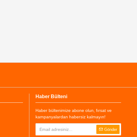
Haber Bülteni
Haber bültenimize abone olun, fırsat ve
kampanyalardan habersiz kalmayın!
Gönder