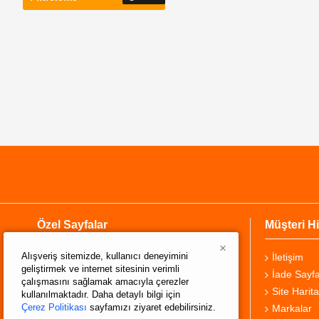
Özel Sayfalar
Müşteri Hi
×
Alışveriş sitemizde, kullanıcı deneyimini
Hakkımızda
İletişim
geliştirmek ve internet sitesinin verimli
Teslimat Bilgisi
İade Sayfa
çalışmasını sağlamak amacıyla çerezler
Gizlilik Sözleşmesi
Site Harita
kullanılmaktadır. Daha detaylı bilgi için
Çerez Politikası
sayfamızı ziyaret edebilirsiniz.
Şartlar ve Koşullar
Markalar