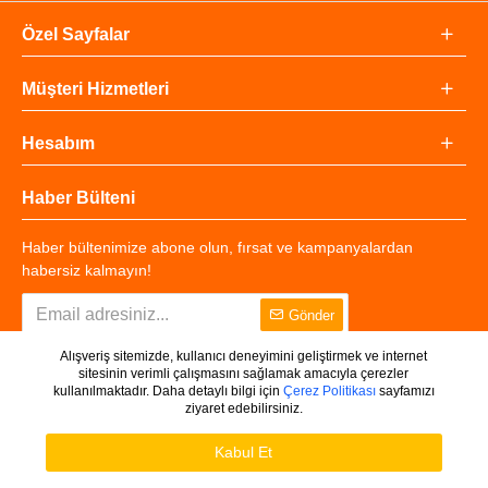
Özel Sayfalar
Müşteri Hizmetleri
Hesabım
Haber Bülteni
Haber bültenimize abone olun, fırsat ve kampanyalardan
habersiz kalmayın!
Gönder
Alışveriş sitemizde, kullanıcı deneyimini geliştirmek ve internet
sitesinin verimli çalışmasını sağlamak amacıyla çerezler
kullanılmaktadır. Daha detaylı bilgi için
Çerez Politikası
sayfamızı
ziyaret edebilirsiniz.
Copyright © 2025 - Tüm Hakları Saklıdır.
WHATSAPP DESTEK
Ürünleri Filtrele
Kabul Et