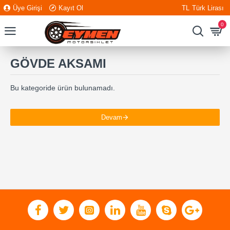
Üye Girişi
Kayıt Ol
TL
Türk Lirası
0
GÖVDE AKSAMI
Bu kategoride ürün bulunamadı.
Devam