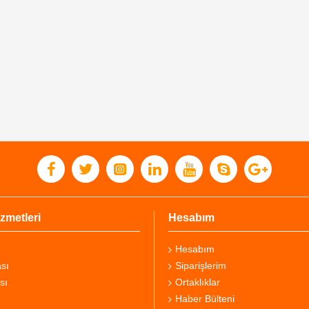
zmetleri
Hesabım
Hesabım
sı
Siparişlerim
sı
Ortaklıklar
Haber Bülteni