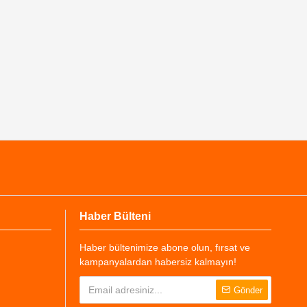
Haber Bülteni
Haber bültenimize abone olun, fırsat ve
kampanyalardan habersiz kalmayın!
Gönder