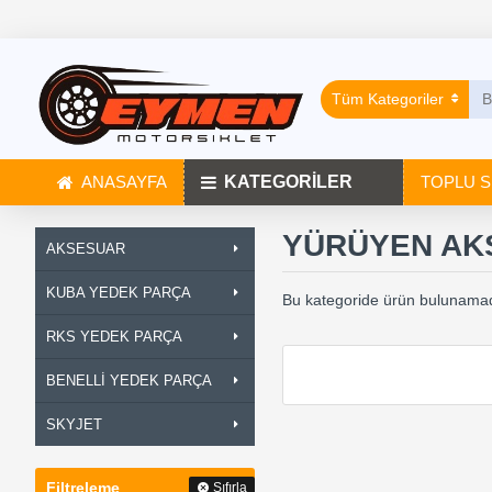
Tüm Kategoriler
ANASAYFA
KATEGORİLER
TOPLU S
YÜRÜYEN AK
AKSESUAR
KUBA YEDEK PARÇA
Bu kategoride ürün bulunamad
RKS YEDEK PARÇA
BENELLİ YEDEK PARÇA
SKYJET
Filtreleme
Sıfırla