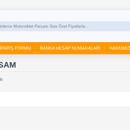
İPARİŞ FORMU
BANKA HESAP NUMARALARI
HAKKIMI
SAM
ı.