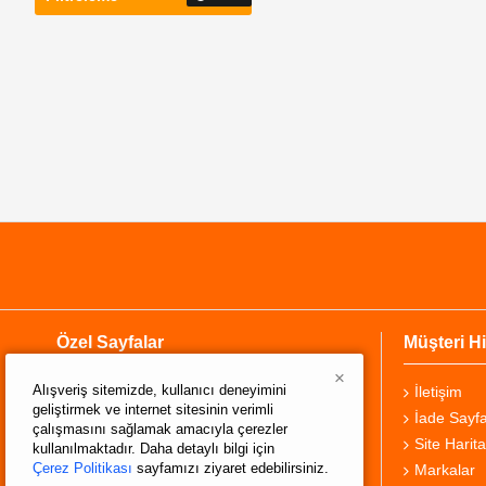
Özel Sayfalar
Müşteri Hi
×
Alışveriş sitemizde, kullanıcı deneyimini
Hakkımızda
İletişim
geliştirmek ve internet sitesinin verimli
Teslimat Bilgisi
İade Sayfa
çalışmasını sağlamak amacıyla çerezler
Gizlilik Sözleşmesi
Site Harita
kullanılmaktadır. Daha detaylı bilgi için
Çerez Politikası
sayfamızı ziyaret edebilirsiniz.
Şartlar ve Koşullar
Markalar