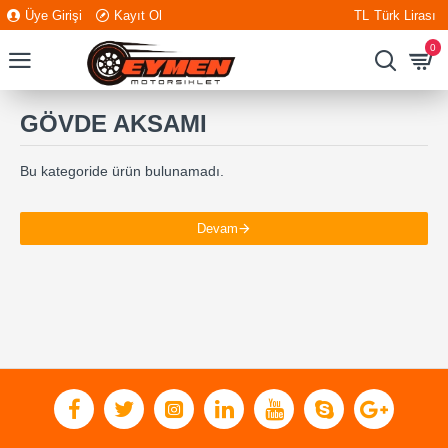
Üye Girişi
Kayıt Ol
TL
Türk Lirası
0
GÖVDE AKSAMI
Bu kategoride ürün bulunamadı.
Devam