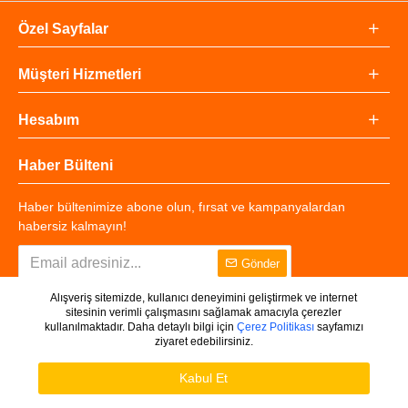
Özel Sayfalar
Müşteri Hizmetleri
Hesabım
Haber Bülteni
Haber bültenimize abone olun, fırsat ve kampanyalardan
habersiz kalmayın!
Gönder
Alışveriş sitemizde, kullanıcı deneyimini geliştirmek ve internet
sitesinin verimli çalışmasını sağlamak amacıyla çerezler
kullanılmaktadır. Daha detaylı bilgi için
Çerez Politikası
sayfamızı
ziyaret edebilirsiniz.
Copyright © 2025 - Tüm Hakları Saklıdır.
WHATSAPP DESTEK
Ürünleri Filtrele
Kabul Et