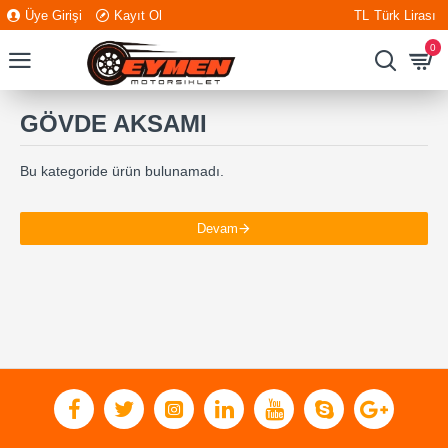
Üye Girişi
Kayıt Ol
TL
Türk Lirası
0
GÖVDE AKSAMI
Bu kategoride ürün bulunamadı.
Devam