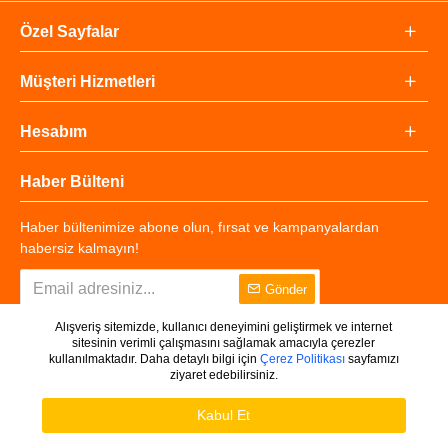
Özel Sayfalar
Müşteri Hizmetleri
Hesabım
Haber Bülteni
Haber bültenimize abone olun, fırsat ve kampanyalardan
habersiz kalmayın!
Gönder
Alışveriş sitemizde, kullanıcı deneyimini geliştirmek ve internet
sitesinin verimli çalışmasını sağlamak amacıyla çerezler
kullanılmaktadır. Daha detaylı bilgi için
Çerez Politikası
sayfamızı
ziyaret edebilirsiniz.
Copyright © 2025 - Tüm Hakları Saklıdır.
WHATSAPP DESTEK
Ürünleri Filtrele
Kabul Et