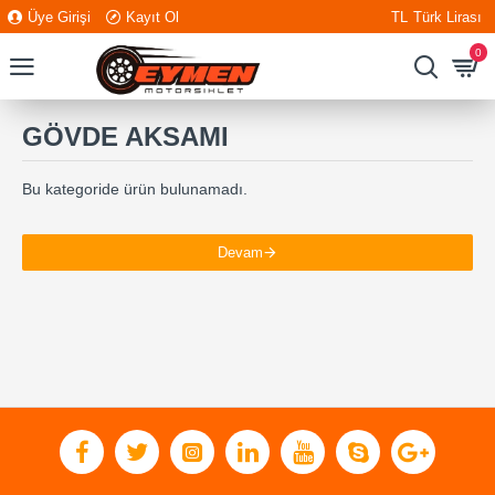
Üye Girişi
Kayıt Ol
TL
Türk Lirası
0
GÖVDE AKSAMI
Bu kategoride ürün bulunamadı.
Devam