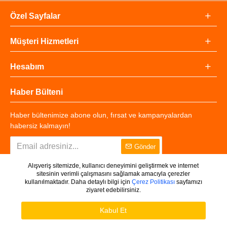
Özel Sayfalar
Müşteri Hizmetleri
Hesabım
Haber Bülteni
Haber bültenimize abone olun, fırsat ve kampanyalardan
habersiz kalmayın!
Gönder
Alışveriş sitemizde, kullanıcı deneyimini geliştirmek ve internet
sitesinin verimli çalışmasını sağlamak amacıyla çerezler
kullanılmaktadır. Daha detaylı bilgi için
Çerez Politikası
sayfamızı
ziyaret edebilirsiniz.
Copyright © 2025 - Tüm Hakları Saklıdır.
WHATSAPP DESTEK
Ürünleri Filtrele
Kabul Et