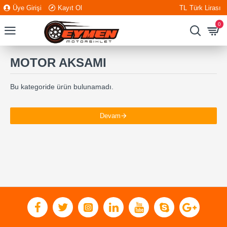
Üye Girişi
Kayıt Ol
TL
Türk Lirası
0
MOTOR AKSAMI
Bu kategoride ürün bulunamadı.
Devam