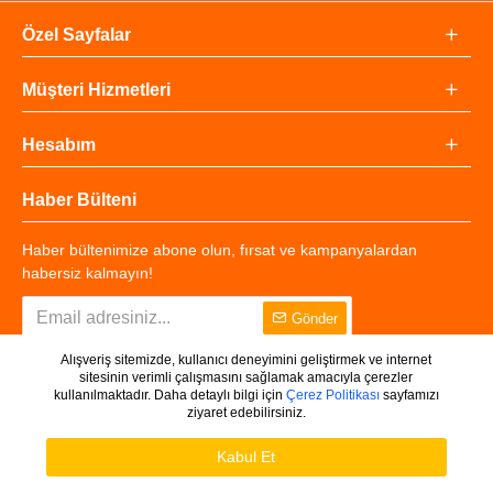
Özel Sayfalar
Müşteri Hizmetleri
Hesabım
Haber Bülteni
Haber bültenimize abone olun, fırsat ve kampanyalardan
habersiz kalmayın!
Gönder
Alışveriş sitemizde, kullanıcı deneyimini geliştirmek ve internet
sitesinin verimli çalışmasını sağlamak amacıyla çerezler
kullanılmaktadır. Daha detaylı bilgi için
Çerez Politikası
sayfamızı
ziyaret edebilirsiniz.
Copyright © 2025 - Tüm Hakları Saklıdır.
WHATSAPP DESTEK
Ürünleri Filtrele
Kabul Et