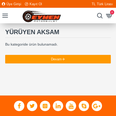
Üye Girişi
Kayıt Ol
TL
Türk Lirası
0
YÜRÜYEN AKSAM
Bu kategoride ürün bulunamadı.
Devam