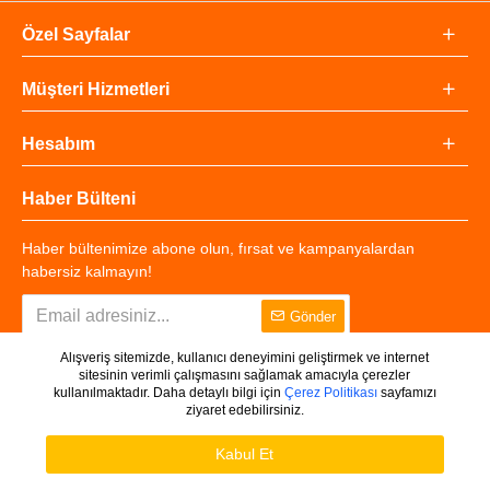
Özel Sayfalar
Müşteri Hizmetleri
Hesabım
Haber Bülteni
Haber bültenimize abone olun, fırsat ve kampanyalardan
habersiz kalmayın!
Gönder
Alışveriş sitemizde, kullanıcı deneyimini geliştirmek ve internet
sitesinin verimli çalışmasını sağlamak amacıyla çerezler
kullanılmaktadır. Daha detaylı bilgi için
Çerez Politikası
sayfamızı
ziyaret edebilirsiniz.
Copyright © 2025 - Tüm Hakları Saklıdır.
WHATSAPP DESTEK
Ürünleri Filtrele
Kabul Et