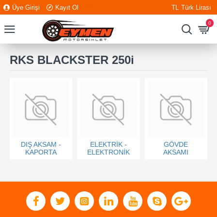
Üye Girişi
Kayıt Ol
TL
Türk Lirası
0
RKS BLACKSTER 250i
DIŞ AKSAM -
ELEKTRİK -
GÖVDE
KAPORTA
ELEKTRONİK
AKSAMI