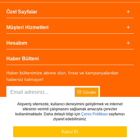
Özel Sayfalar
Müşteri Hizmetleri
Hesabım
Haber Bülteni
Haber bültenimize abone olun, fırsat ve kampanyalardan
habersiz kalmayın!
Gönder
Alışveriş sitemizde, kullanıcı deneyimini geliştirmek ve internet
sitesinin verimli çalışmasını sağlamak amacıyla çerezler
kullanılmaktadır. Daha detaylı bilgi için
Çerez Politikası
sayfamızı
ziyaret edebilirsiniz.
Copyright © 2025 - Tüm Hakları Saklıdır.
WHATSAPP DESTEK
Ürünleri Filtrele
Kabul Et