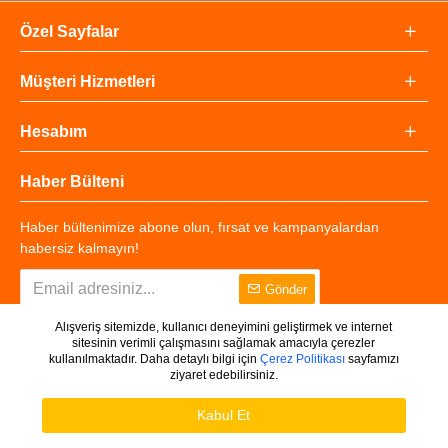
Özel Sayfalar
Müşteri Hizmetleri
Hesabım
Haber Bülteni
Haber bültenimize abone olun, fırsat ve kampanyalardan
habersiz kalmayın!
Gönder
Alışveriş sitemizde, kullanıcı deneyimini geliştirmek ve internet
sitesinin verimli çalışmasını sağlamak amacıyla çerezler
kullanılmaktadır. Daha detaylı bilgi için
Çerez Politikası
sayfamızı
ziyaret edebilirsiniz.
Copyright © 2025 - Tüm Hakları Saklıdır.
WHATSAPP DESTEK
Ürünleri Filtrele
Kabul Et