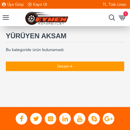
Üye Girişi
Kayıt Ol
TL
Türk Lirası
0
YÜRÜYEN AKSAM
Bu kategoride ürün bulunamadı.
Devam