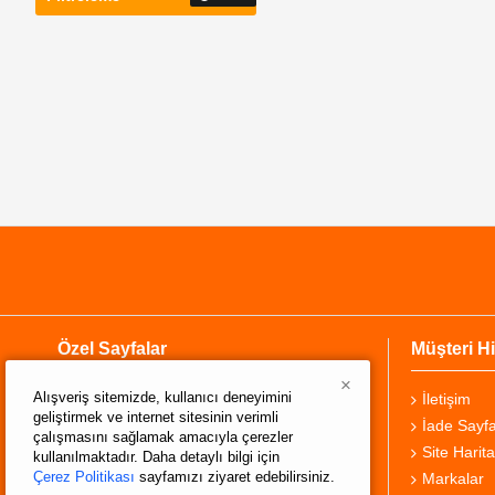
Özel Sayfalar
Müşteri Hi
×
Alışveriş sitemizde, kullanıcı deneyimini
Hakkımızda
İletişim
geliştirmek ve internet sitesinin verimli
Teslimat Bilgisi
İade Sayfa
çalışmasını sağlamak amacıyla çerezler
Gizlilik Sözleşmesi
Site Harita
kullanılmaktadır. Daha detaylı bilgi için
Çerez Politikası
sayfamızı ziyaret edebilirsiniz.
Şartlar ve Koşullar
Markalar