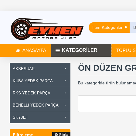
Tüm Kategoriler
ANASAYFA
KATEGORİLER
TOPLU S
ÖN DÜZEN G
AKSESUAR
KUBA YEDEK PARÇA
Bu kategoride ürün bulunamad
RKS YEDEK PARÇA
BENELLİ YEDEK PARÇA
SKYJET
Filtreleme
Sıfırla