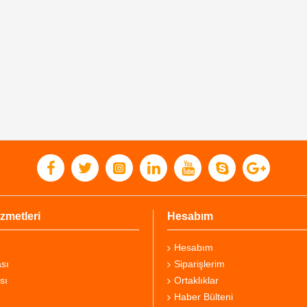
zmetleri
Hesabım
Hesabım
sı
Siparişlerim
sı
Ortaklıklar
Haber Bülteni