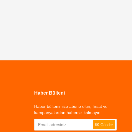
Haber Bülteni
Haber bültenimize abone olun, fırsat ve
kampanyalardan habersiz kalmayın!
Gönder