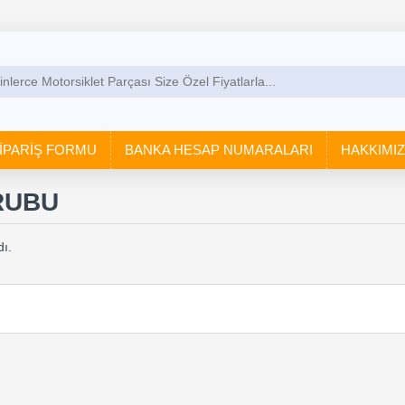
İPARİŞ FORMU
BANKA HESAP NUMARALARI
HAKKIMI
RUBU
ı.