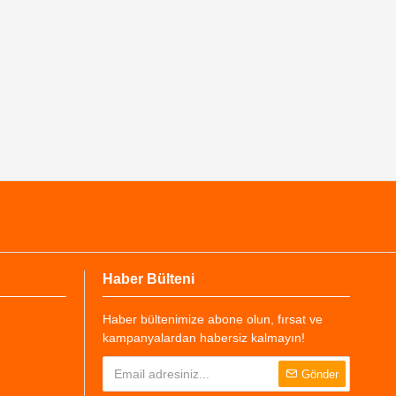
Haber Bülteni
Haber bültenimize abone olun, fırsat ve
kampanyalardan habersiz kalmayın!
Gönder