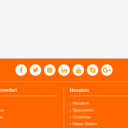
zmetleri
Hesabım
Hesabım
sı
Siparişlerim
sı
Ortaklıklar
Haber Bülteni