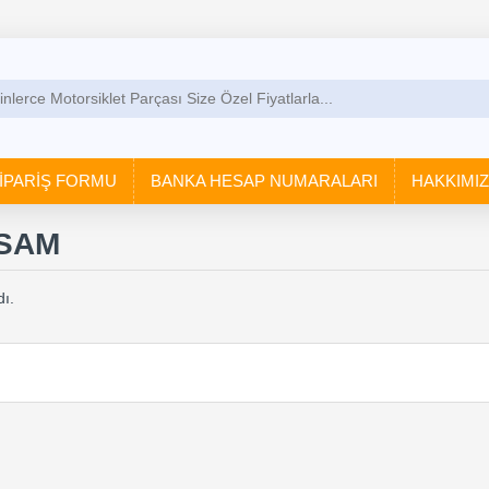
İPARİŞ FORMU
BANKA HESAP NUMARALARI
HAKKIMI
SAM
ı.