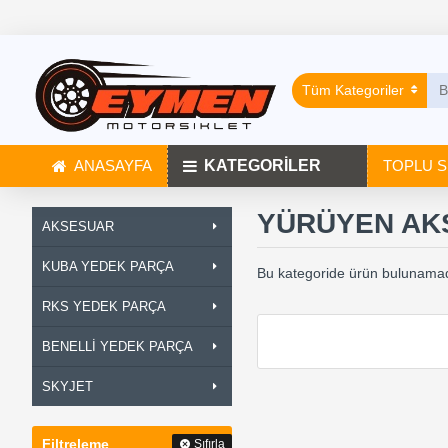
Tüm Kategoriler
ANASAYFA
KATEGORİLER
TOPLU S
YÜRÜYEN AK
AKSESUAR
KUBA YEDEK PARÇA
Bu kategoride ürün bulunamad
RKS YEDEK PARÇA
BENELLİ YEDEK PARÇA
SKYJET
Filtreleme
Sıfırla