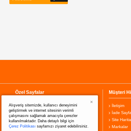
Özel Sayfalar
Müşteri Hi
×
Alışveriş sitemizde, kullanıcı deneyimini
Hakkımızda
İletişim
geliştirmek ve internet sitesinin verimli
Teslimat Bilgisi
İade Sayfa
çalışmasını sağlamak amacıyla çerezler
Gizlilik Sözleşmesi
Site Harita
kullanılmaktadır. Daha detaylı bilgi için
Çerez Politikası
sayfamızı ziyaret edebilirsiniz.
Şartlar ve Koşullar
Markalar