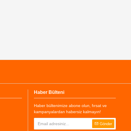
Haber Bülteni
Haber bültenimize abone olun, fırsat ve
kampanyalardan habersiz kalmayın!
Gönder