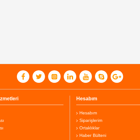
zmetleri
Hesabım
Hesabım
sı
Siparişlerim
sı
Ortaklıklar
Haber Bülteni