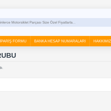
İPARİŞ FORMU
BANKA HESAP NUMARALARI
HAKKIMI
RUBU
ı.