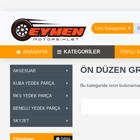
Tüm Kategoriler
ANASAYFA
KATEGORİLER
TOPLU S
ÖN DÜZEN G
AKSESUAR
KUBA YEDEK PARÇA
Bu kategoride ürün bulunamad
RKS YEDEK PARÇA
BENELLİ YEDEK PARÇA
SKYJET
Filtreleme
Sıfırla