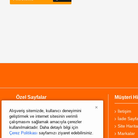
Özel Sayfalar
Müşteri Hi
×
Alışveriş sitemizde, kullanıcı deneyimini
Hakkımızda
İletişim
geliştirmek ve internet sitesinin verimli
Teslimat Bilgisi
İade Sayfa
çalışmasını sağlamak amacıyla çerezler
Gizlilik Sözleşmesi
Site Harita
kullanılmaktadır. Daha detaylı bilgi için
Çerez Politikası
sayfamızı ziyaret edebilirsiniz.
Şartlar ve Koşullar
Markalar