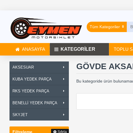
Tüm Kategoriler
ANASAYFA
KATEGORİLER
TOPLU S
GÖVDE AKSA
AKSESUAR
KUBA YEDEK PARÇA
Bu kategoride ürün bulunamad
RKS YEDEK PARÇA
BENELLİ YEDEK PARÇA
SKYJET
Filtreleme
Sıfırla