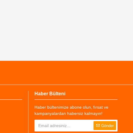
Haber Bülteni
Haber bültenimize abone olun, fırsat ve
kampanyalardan habersiz kalmayın!
Gönder