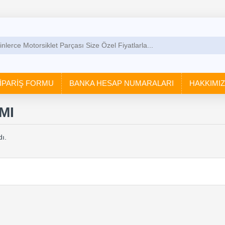
İPARİŞ FORMU
BANKA HESAP NUMARALARI
HAKKIMI
MI
ı.