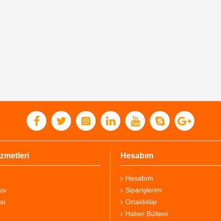
zmetleri
Hesabım
Hesabım
sı
Siparişlerim
sı
Ortaklıklar
Haber Bülteni