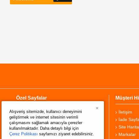
Özel Sayfalar
Müşteri Hi
×
Alışveriş sitemizde, kullanıcı deneyimini
Hakkımızda
İletişim
geliştirmek ve internet sitesinin verimli
Teslimat Bilgisi
İade Sayfa
çalışmasını sağlamak amacıyla çerezler
Gizlilik Sözleşmesi
Site Harita
kullanılmaktadır. Daha detaylı bilgi için
Çerez Politikası
sayfamızı ziyaret edebilirsiniz.
Şartlar ve Koşullar
Markalar