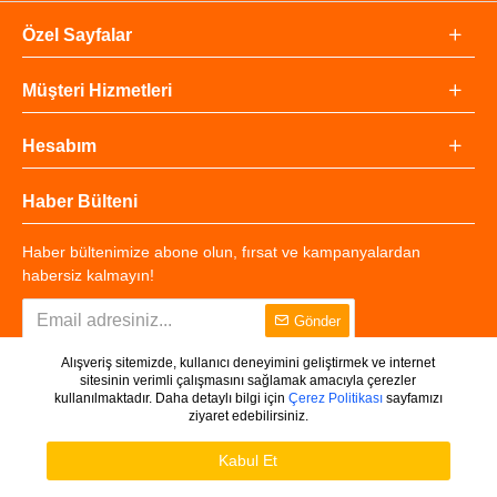
Özel Sayfalar
Müşteri Hizmetleri
Hesabım
Haber Bülteni
Haber bültenimize abone olun, fırsat ve kampanyalardan
habersiz kalmayın!
Gönder
Alışveriş sitemizde, kullanıcı deneyimini geliştirmek ve internet
sitesinin verimli çalışmasını sağlamak amacıyla çerezler
kullanılmaktadır. Daha detaylı bilgi için
Çerez Politikası
sayfamızı
ziyaret edebilirsiniz.
Copyright © 2025 - Tüm Hakları Saklıdır.
WHATSAPP DESTEK
Ürünleri Filtrele
Kabul Et