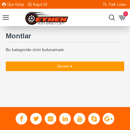
Üye Girişi
Kayıt Ol
TL
Türk Lirası
0
Montlar
Bu kategoride ürün bulunamadı.
Devam