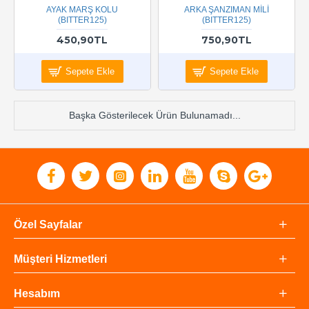
AYAK MARŞ KOLU
ARKA ŞANZIMAN MİLİ
(BITTER125)
(BITTER125)
450,90TL
750,90TL
Sepete Ekle
Sepete Ekle
Başka Gösterilecek Ürün Bulunamadı...
Özel Sayfalar
Müşteri Hizmetleri
Hesabım