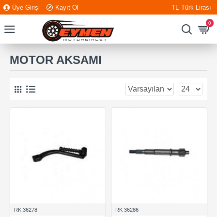
Üye Girişi
Kayıt Ol
TL
Türk Lirası
0
MOTOR AKSAMI
RK 36278
RK 36286