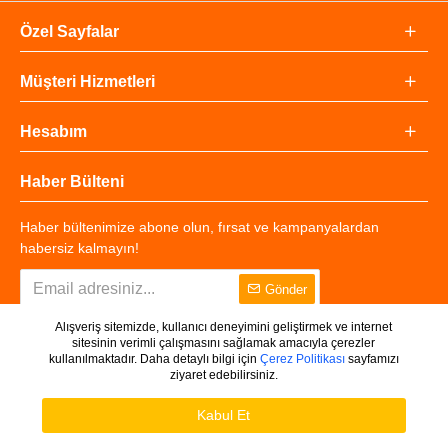
Özel Sayfalar
Müşteri Hizmetleri
Hesabım
Haber Bülteni
Haber bültenimize abone olun, fırsat ve kampanyalardan
habersiz kalmayın!
Gönder
Alışveriş sitemizde, kullanıcı deneyimini geliştirmek ve internet
sitesinin verimli çalışmasını sağlamak amacıyla çerezler
kullanılmaktadır. Daha detaylı bilgi için
Çerez Politikası
sayfamızı
ziyaret edebilirsiniz.
Copyright © 2025 - Tüm Hakları Saklıdır.
WHATSAPP DESTEK
Ürünleri Filtrele
Kabul Et