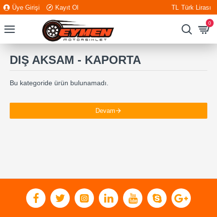
Üye Girişi
Kayıt Ol
TL
Türk Lirası
0
DIŞ AKSAM - KAPORTA
Bu kategoride ürün bulunamadı.
Devam