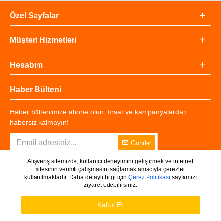
Özel Sayfalar
Müşteri Hizmetleri
Hesabım
Haber Bülteni
Haber bültenimize abone olun, fırsat ve kampanyalardan
habersiz kalmayın!
Gönder
Alışveriş sitemizde, kullanıcı deneyimini geliştirmek ve internet
sitesinin verimli çalışmasını sağlamak amacıyla çerezler
kullanılmaktadır. Daha detaylı bilgi için
Çerez Politikası
sayfamızı
ziyaret edebilirsiniz.
Copyright © 2025 - Tüm Hakları Saklıdır.
WHATSAPP DESTEK
Ürünleri Filtrele
Kabul Et