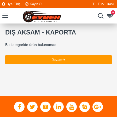
Üye Girişi
Kayıt Ol
TL
Türk Lirası
0
DIŞ AKSAM - KAPORTA
Bu kategoride ürün bulunamadı.
Devam