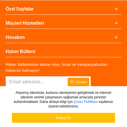
Özel Sayfalar
Müşteri Hizmetleri
Hesabım
Haber Bülteni
Haber bültenimize abone olun, fırsat ve kampanyalardan
habersiz kalmayın!
Gönder
Alışveriş sitemizde, kullanıcı deneyimini geliştirmek ve internet
sitesinin verimli çalışmasını sağlamak amacıyla çerezler
kullanılmaktadır. Daha detaylı bilgi için
Çerez Politikası
sayfamızı
ziyaret edebilirsiniz.
Copyright © 2025 - Tüm Hakları Saklıdır.
WHATSAPP DESTEK
Ürünleri Filtrele
Kabul Et