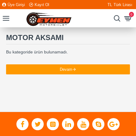
Üye Girişi
Kayıt Ol
TL
Türk Lirası
0
MOTOR AKSAMI
Bu kategoride ürün bulunamadı.
Devam