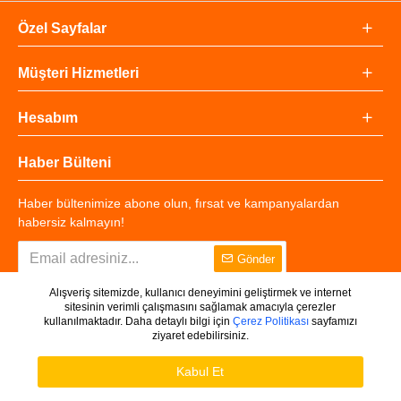
Özel Sayfalar
Müşteri Hizmetleri
Hesabım
Haber Bülteni
Haber bültenimize abone olun, fırsat ve kampanyalardan
habersiz kalmayın!
Gönder
Alışveriş sitemizde, kullanıcı deneyimini geliştirmek ve internet
sitesinin verimli çalışmasını sağlamak amacıyla çerezler
kullanılmaktadır. Daha detaylı bilgi için
Çerez Politikası
sayfamızı
ziyaret edebilirsiniz.
Copyright © 2025 - Tüm Hakları Saklıdır.
WHATSAPP DESTEK
Ürünleri Filtrele
Kabul Et