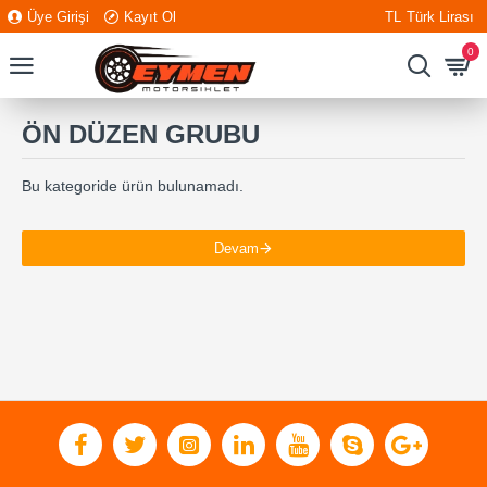
Üye Girişi
Kayıt Ol
TL
Türk Lirası
0
ÖN DÜZEN GRUBU
Bu kategoride ürün bulunamadı.
Devam