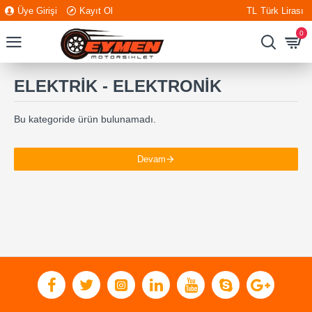
Üye Girişi
Kayıt Ol
TL
Türk Lirası
0
ELEKTRİK - ELEKTRONİK
Bu kategoride ürün bulunamadı.
Devam