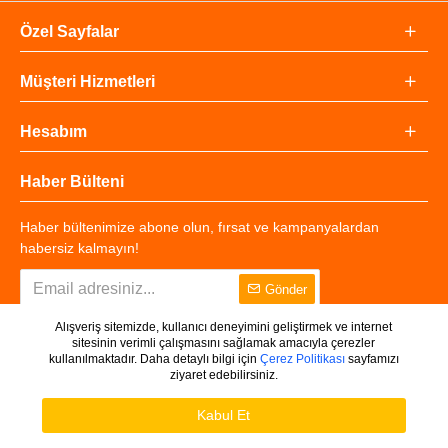
Özel Sayfalar
Müşteri Hizmetleri
Hesabım
Haber Bülteni
Haber bültenimize abone olun, fırsat ve kampanyalardan
habersiz kalmayın!
Gönder
Alışveriş sitemizde, kullanıcı deneyimini geliştirmek ve internet
sitesinin verimli çalışmasını sağlamak amacıyla çerezler
kullanılmaktadır. Daha detaylı bilgi için
Çerez Politikası
sayfamızı
ziyaret edebilirsiniz.
Copyright © 2025 - Tüm Hakları Saklıdır.
WHATSAPP DESTEK
Ürünleri Filtrele
Kabul Et