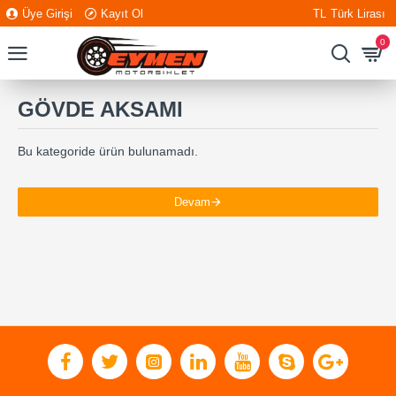
Üye Girişi
Kayıt Ol
TL
Türk Lirası
0
GÖVDE AKSAMI
Bu kategoride ürün bulunamadı.
Devam