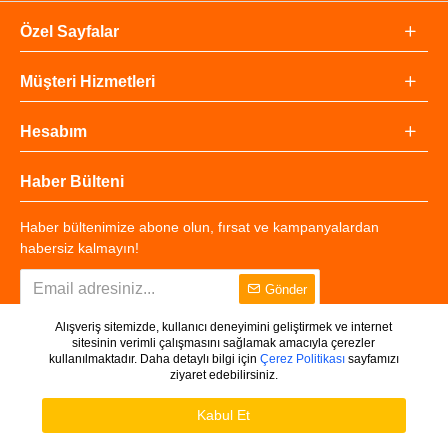
Özel Sayfalar
Müşteri Hizmetleri
Hesabım
Haber Bülteni
Haber bültenimize abone olun, fırsat ve kampanyalardan
habersiz kalmayın!
Gönder
Alışveriş sitemizde, kullanıcı deneyimini geliştirmek ve internet
sitesinin verimli çalışmasını sağlamak amacıyla çerezler
kullanılmaktadır. Daha detaylı bilgi için
Çerez Politikası
sayfamızı
ziyaret edebilirsiniz.
Copyright © 2025 - Tüm Hakları Saklıdır.
WHATSAPP DESTEK
Ürünleri Filtrele
Kabul Et