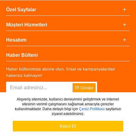
Özel Sayfalar
Müşteri Hizmetleri
Hesabım
Haber Bülteni
Haber bültenimize abone olun, fırsat ve kampanyalardan
habersiz kalmayın!
Gönder
Alışveriş sitemizde, kullanıcı deneyimini geliştirmek ve internet
sitesinin verimli çalışmasını sağlamak amacıyla çerezler
kullanılmaktadır. Daha detaylı bilgi için
Çerez Politikası
sayfamızı
ziyaret edebilirsiniz.
Copyright © 2025 - Tüm Hakları Saklıdır.
WHATSAPP DESTEK
Ürünleri Filtrele
Kabul Et