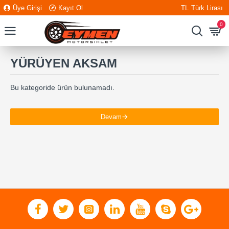
Üye Girişi
Kayıt Ol
TL
Türk Lirası
0
YÜRÜYEN AKSAM
Bu kategoride ürün bulunamadı.
Devam