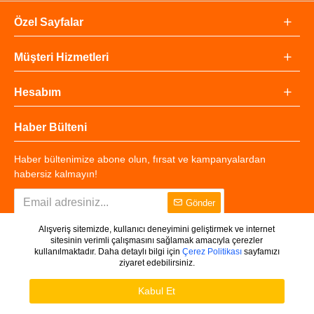
Özel Sayfalar
Müşteri Hizmetleri
Hesabım
Haber Bülteni
Haber bültenimize abone olun, fırsat ve kampanyalardan
habersiz kalmayın!
Gönder
Alışveriş sitemizde, kullanıcı deneyimini geliştirmek ve internet
sitesinin verimli çalışmasını sağlamak amacıyla çerezler
kullanılmaktadır. Daha detaylı bilgi için
Çerez Politikası
sayfamızı
ziyaret edebilirsiniz.
Copyright © 2025 - Tüm Hakları Saklıdır.
WHATSAPP DESTEK
Ürünleri Filtrele
Kabul Et