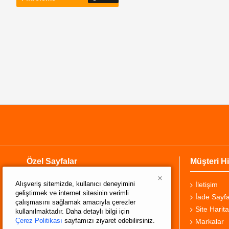
Özel Sayfalar
Müşteri Hi
×
Alışveriş sitemizde, kullanıcı deneyimini
Hakkımızda
İletişim
geliştirmek ve internet sitesinin verimli
Teslimat Bilgisi
İade Sayfa
çalışmasını sağlamak amacıyla çerezler
Gizlilik Sözleşmesi
Site Harita
kullanılmaktadır. Daha detaylı bilgi için
Çerez Politikası
sayfamızı ziyaret edebilirsiniz.
Şartlar ve Koşullar
Markalar