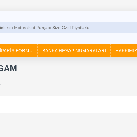
İPARİŞ FORMU
BANKA HESAP NUMARALARI
HAKKIMI
SAM
ı.