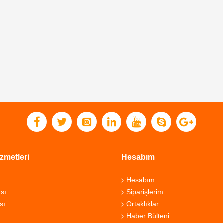
zmetleri
Hesabım
Hesabım
sı
Siparişlerim
sı
Ortaklıklar
Haber Bülteni