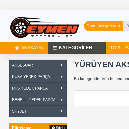
Tüm Kategoriler
ANASAYFA
KATEGORİLER
TOPLU S
YÜRÜYEN AK
AKSESUAR
KUBA YEDEK PARÇA
Bu kategoride ürün bulunamad
RKS YEDEK PARÇA
BENELLİ YEDEK PARÇA
SKYJET
Filtreleme
Sıfırla