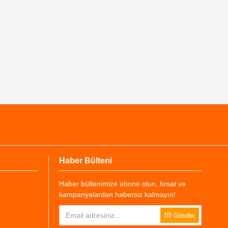
Haber Bülteni
Haber bültenimize abone olun, fırsat ve
kampanyalardan habersiz kalmayın!
Gönder