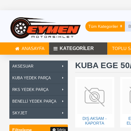
Tüm Kategoriler
ANASAYFA
KATEGORİLER
TOPLU S
KUBA EGE 50
AKSESUAR
KUBA YEDEK PARÇA
RKS YEDEK PARÇA
BENELLİ YEDEK PARÇA
SKYJET
DIŞ AKSAM -
E
KAPORTA
E
Filtreleme
Sıfırla