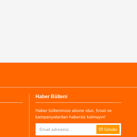
Haber Bülteni
Haber bültenimize abone olun, fırsat ve
kampanyalardan habersiz kalmayın!
Gönder