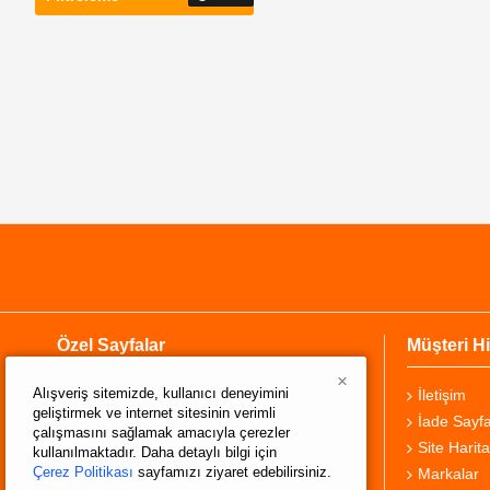
Özel Sayfalar
Müşteri Hi
×
Alışveriş sitemizde, kullanıcı deneyimini
Hakkımızda
İletişim
geliştirmek ve internet sitesinin verimli
Teslimat Bilgisi
İade Sayfa
çalışmasını sağlamak amacıyla çerezler
Gizlilik Sözleşmesi
Site Harita
kullanılmaktadır. Daha detaylı bilgi için
Çerez Politikası
sayfamızı ziyaret edebilirsiniz.
Şartlar ve Koşullar
Markalar