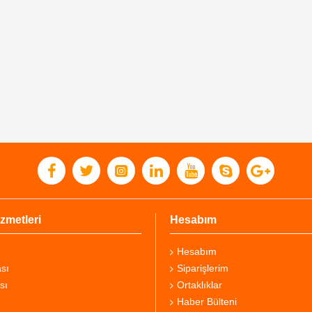
zmetleri
Hesabım
Hesabım
sı
Siparişlerim
sı
Ortaklıklar
Haber Bülteni