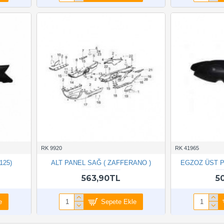
RK 9920
RK 41965
125)
ALT PANEL SAĞ ( ZAFFERANO )
EGZOZ ÜST P
563,90TL
5
e
Sepete Ekle