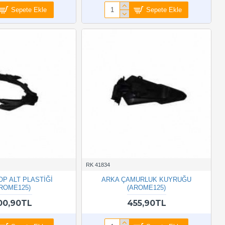
Sepete Ekle
Sepete Ekle
RK 41834
OP ALT PLASTİĞİ
ARKA ÇAMURLUK KUYRUĞU
ROME125)
(AROME125)
00,90TL
455,90TL