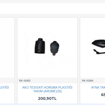
RK 41802
RK 41864
ASTİĞİ
AKÜ TESİSATI KORUMA PLASTİĞİ
AYNA TA
TAKIM (AROME125)
6
200,90TL