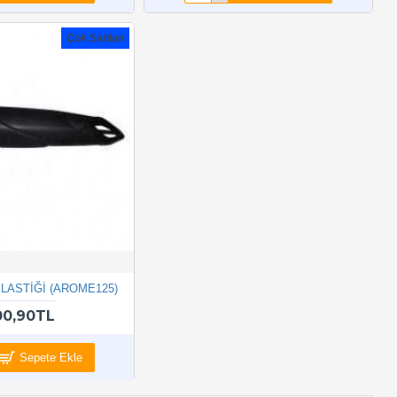
Çok Satılan
LASTİĞİ (AROME125)
00,90TL
Sepete Ekle