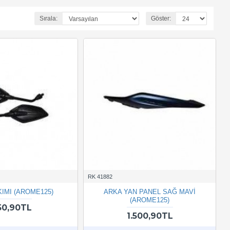
Sırala:
Göster:
RK 41882
KIMI (AROME125)
ARKA YAN PANEL SAĞ MAVİ
(AROME125)
50,90TL
1.500,90TL