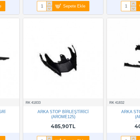
e
Sepete Ekle
RK 41833
RK 41832
GRİ
ARKA STOP BİRLEŞTİRİCİ
ARKA ST
(AROME125)
(A
485,90TL
4