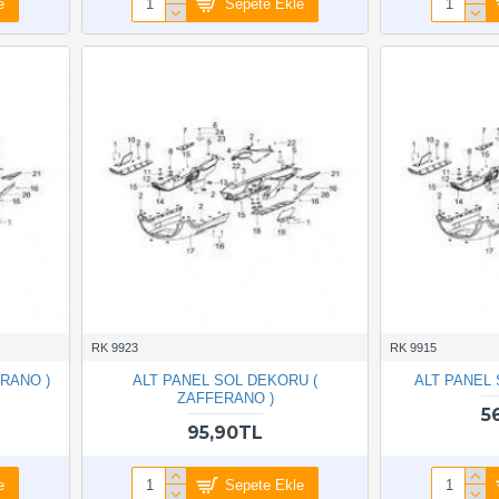
e
Sepete Ekle
RK 9923
RK 9915
ERANO )
ALT PANEL SOL DEKORU (
ALT PANEL 
ZAFFERANO )
5
95,90TL
e
Sepete Ekle