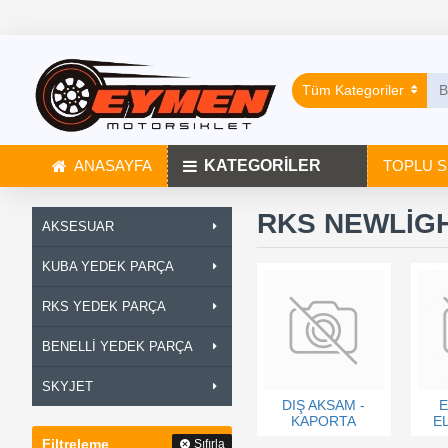
Tüm Kategoriler
ANASAYFA
KATEGORİLER
TOPLU S
RKS NEWLİGH
AKSESUAR
KUBA YEDEK PARÇA
RKS YEDEK PARÇA
BENELLİ YEDEK PARÇA
SKYJET
DIŞ AKSAM -
E
KAPORTA
E
Filtreleme
Sıfırla