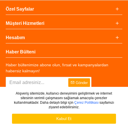
Özel Sayfalar
Müşteri Hizmetleri
Hesabım
Haber Bülteni
Haber bültenimize abone olun, fırsat ve kampanyalardan
habersiz kalmayın!
Gönder
Alışveriş sitemizde, kullanıcı deneyimini geliştirmek ve internet
sitesinin verimli çalışmasını sağlamak amacıyla çerezler
kullanılmaktadır. Daha detaylı bilgi için
Çerez Politikası
sayfamızı
ziyaret edebilirsiniz.
Copyright © 2025 - Tüm Hakları Saklıdır.
WHATSAPP DESTEK
Ürünleri Filtrele
Kabul Et