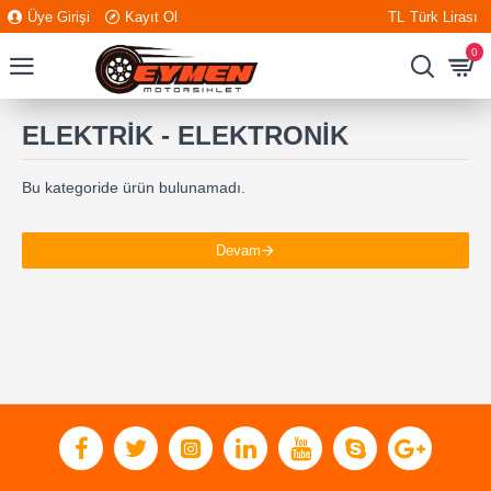
Üye Girişi
Kayıt Ol
TL
Türk Lirası
0
ELEKTRİK - ELEKTRONİK
Bu kategoride ürün bulunamadı.
Devam