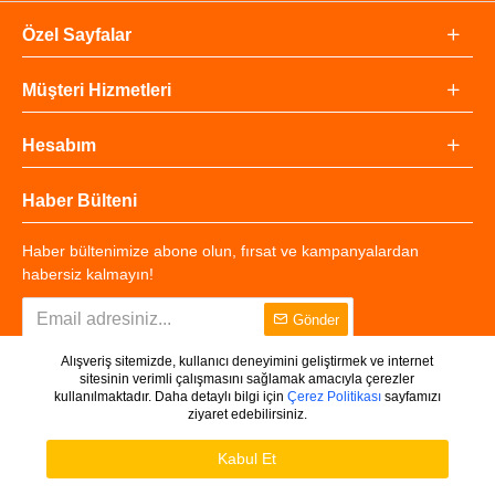
Özel Sayfalar
Müşteri Hizmetleri
Hesabım
Haber Bülteni
Haber bültenimize abone olun, fırsat ve kampanyalardan
habersiz kalmayın!
Gönder
Alışveriş sitemizde, kullanıcı deneyimini geliştirmek ve internet
sitesinin verimli çalışmasını sağlamak amacıyla çerezler
kullanılmaktadır. Daha detaylı bilgi için
Çerez Politikası
sayfamızı
ziyaret edebilirsiniz.
Copyright © 2025 - Tüm Hakları Saklıdır.
WHATSAPP DESTEK
Ürünleri Filtrele
Kabul Et