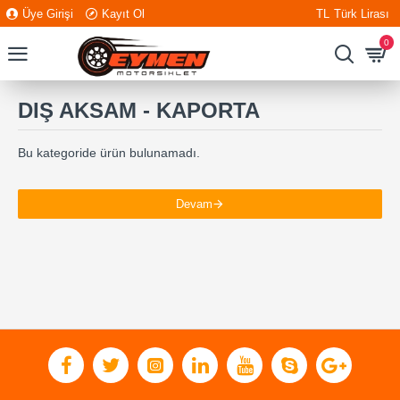
Üye Girişi
Kayıt Ol
TL
Türk Lirası
0
DIŞ AKSAM - KAPORTA
Bu kategoride ürün bulunamadı.
Devam