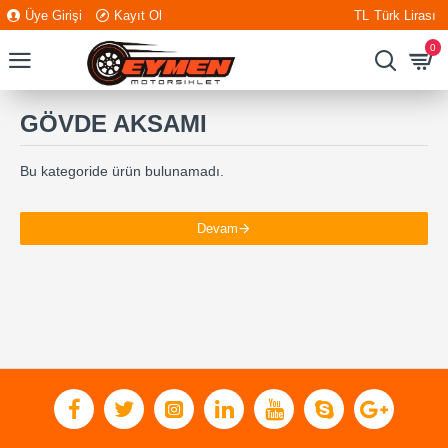
Üye Girişi
Kayıt Ol
TL
Türk Lirası
0
GÖVDE AKSAMI
Bu kategoride ürün bulunamadı.
Devam