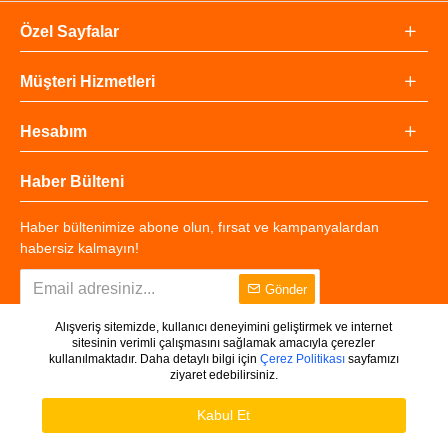
Özel Sayfalar
Müşteri Hizmetleri
Hesabım
Haber Bülteni
Haber bültenimize abone olun, fırsat ve kampanyalardan
habersiz kalmayın!
Gönder
Alışveriş sitemizde, kullanıcı deneyimini geliştirmek ve internet
sitesinin verimli çalışmasını sağlamak amacıyla çerezler
kullanılmaktadır. Daha detaylı bilgi için
Çerez Politikası
sayfamızı
ziyaret edebilirsiniz.
Copyright © 2025 - Tüm Hakları Saklıdır.
WHATSAPP DESTEK
Ürünleri Filtrele
Kabul Et