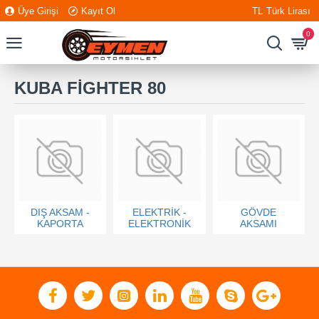
Üye Girişi
Kayıt Ol
TL
Türk Lirası
0
KUBA FİGHTER 80
DIŞ AKSAM -
ELEKTRİK -
GÖVDE
KAPORTA
ELEKTRONİK
AKSAMI