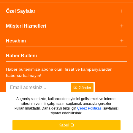
Özel Sayfalar
Müşteri Hizmetleri
Hesabım
Haber Bülteni
Haber bültenimize abone olun, fırsat ve kampanyalardan
habersiz kalmayın!
Gönder
Alışveriş sitemizde, kullanıcı deneyimini geliştirmek ve internet
sitesinin verimli çalışmasını sağlamak amacıyla çerezler
kullanılmaktadır. Daha detaylı bilgi için
Çerez Politikası
sayfamızı
ziyaret edebilirsiniz.
Copyright © 2025 - Tüm Hakları Saklıdır.
WHATSAPP DESTEK
Ürünleri Filtrele
Kabul Et