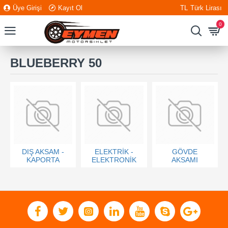
Üye Girişi
Kayıt Ol
TL
Türk Lirası
0
BLUEBERRY 50
DIŞ AKSAM -
ELEKTRİK -
GÖVDE
KAPORTA
ELEKTRONİK
AKSAMI