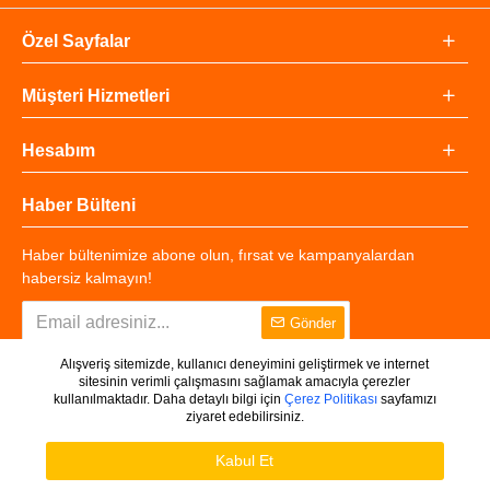
Özel Sayfalar
Müşteri Hizmetleri
Hesabım
Haber Bülteni
Haber bültenimize abone olun, fırsat ve kampanyalardan
habersiz kalmayın!
Gönder
Alışveriş sitemizde, kullanıcı deneyimini geliştirmek ve internet
sitesinin verimli çalışmasını sağlamak amacıyla çerezler
kullanılmaktadır. Daha detaylı bilgi için
Çerez Politikası
sayfamızı
ziyaret edebilirsiniz.
Copyright © 2025 - Tüm Hakları Saklıdır.
WHATSAPP DESTEK
Ürünleri Filtrele
Kabul Et