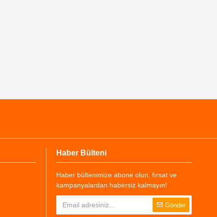
Haber Bülteni
Haber bültenimize abone olun, fırsat ve
kampanyalardan habersiz kalmayın!
Gönder