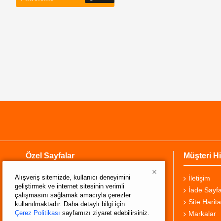
Özel Sayfalar
Müşteri Hi
×
Alışveriş sitemizde, kullanıcı deneyimini
Hakkımızda
İletişim
geliştirmek ve internet sitesinin verimli
Teslimat Bilgisi
İade Sayfa
çalışmasını sağlamak amacıyla çerezler
Gizlilik Sözleşmesi
Site Harita
kullanılmaktadır. Daha detaylı bilgi için
Çerez Politikası
sayfamızı ziyaret edebilirsiniz.
Şartlar ve Koşullar
Markalar