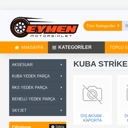
Tüm Kategoriler
ANASAYFA
KATEGORİLER
TOPLU S
KUBA STRİKE
AKSESUAR
KUBA YEDEK PARÇA
RKS YEDEK PARÇA
BENELLİ YEDEK PARÇA
SKYJET
DIŞ AKSAM -
D
KAPORTA
Filtreleme
Sıfırla