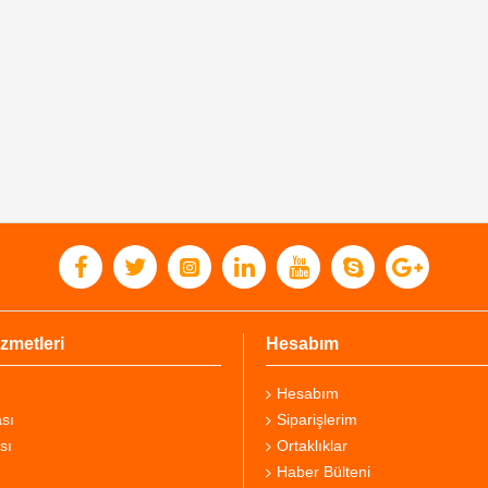
zmetleri
Hesabım
Hesabım
sı
Siparişlerim
sı
Ortaklıklar
Haber Bülteni