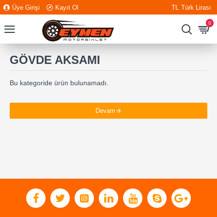
Üye Girişi
Kayıt Ol
TL
Türk Lirası
0
GÖVDE AKSAMI
Bu kategoride ürün bulunamadı.
Devam