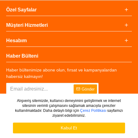
Özel Sayfalar
Müşteri Hizmetleri
Hesabım
Haber Bülteni
Haber bültenimize abone olun, fırsat ve kampanyalardan
habersiz kalmayın!
Gönder
Alışveriş sitemizde, kullanıcı deneyimini geliştirmek ve internet
sitesinin verimli çalışmasını sağlamak amacıyla çerezler
kullanılmaktadır. Daha detaylı bilgi için
Çerez Politikası
sayfamızı
ziyaret edebilirsiniz.
Copyright © 2025 - Tüm Hakları Saklıdır.
WHATSAPP DESTEK
Ürünleri Filtrele
Kabul Et