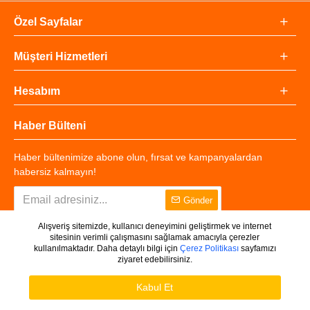
Özel Sayfalar
Müşteri Hizmetleri
Hesabım
Haber Bülteni
Haber bültenimize abone olun, fırsat ve kampanyalardan
habersiz kalmayın!
Gönder
Alışveriş sitemizde, kullanıcı deneyimini geliştirmek ve internet
sitesinin verimli çalışmasını sağlamak amacıyla çerezler
kullanılmaktadır. Daha detaylı bilgi için
Çerez Politikası
sayfamızı
ziyaret edebilirsiniz.
Copyright © 2025 - Tüm Hakları Saklıdır.
WHATSAPP DESTEK
Ürünleri Filtrele
Kabul Et