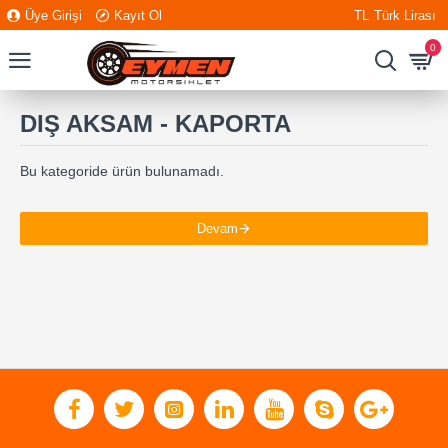
Üye Girişi
Kayıt Ol
TL
Türk Lirası
0
DIŞ AKSAM - KAPORTA
Bu kategoride ürün bulunamadı.
Devam