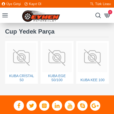
Üye Girişi
Kayıt Ol
TL
Türk Lirası
0
Cup Yedek Parça
KUBA CRİSTAL
KUBA EGE
50
50/100
KUBA KEE 100