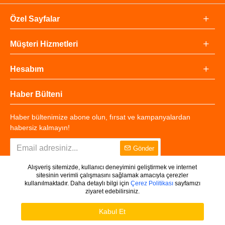
Özel Sayfalar
Müşteri Hizmetleri
Hesabım
Haber Bülteni
Haber bültenimize abone olun, fırsat ve kampanyalardan
habersiz kalmayın!
Gönder
Alışveriş sitemizde, kullanıcı deneyimini geliştirmek ve internet
sitesinin verimli çalışmasını sağlamak amacıyla çerezler
kullanılmaktadır. Daha detaylı bilgi için
Çerez Politikası
sayfamızı
ziyaret edebilirsiniz.
Copyright © 2025 - Tüm Hakları Saklıdır.
WHATSAPP DESTEK
Ürünleri Filtrele
Kabul Et