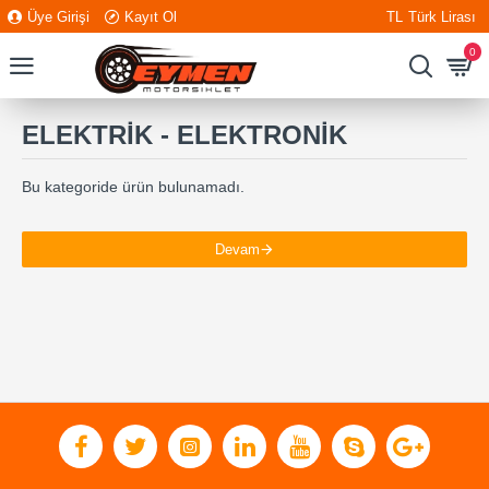
Üye Girişi
Kayıt Ol
TL
Türk Lirası
0
ELEKTRİK - ELEKTRONİK
Bu kategoride ürün bulunamadı.
Devam