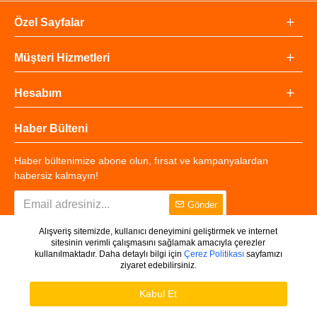
Özel Sayfalar
Müşteri Hizmetleri
Hesabım
Haber Bülteni
Haber bültenimize abone olun, fırsat ve kampanyalardan
habersiz kalmayın!
Gönder
Alışveriş sitemizde, kullanıcı deneyimini geliştirmek ve internet
sitesinin verimli çalışmasını sağlamak amacıyla çerezler
kullanılmaktadır. Daha detaylı bilgi için
Çerez Politikası
sayfamızı
ziyaret edebilirsiniz.
Copyright © 2025 - Tüm Hakları Saklıdır.
WHATSAPP DESTEK
Ürünleri Filtrele
Kabul Et