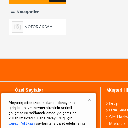
Kategoriler
MOTOR AKSAMI
Özel Sayfalar
Müşteri Hi
×
Alışveriş sitemizde, kullanıcı deneyimini
Hakkımızda
İletişim
geliştirmek ve internet sitesinin verimli
Teslimat Bilgisi
İade Sayfa
çalışmasını sağlamak amacıyla çerezler
Gizlilik Sözleşmesi
Site Harita
kullanılmaktadır. Daha detaylı bilgi için
Çerez Politikası
sayfamızı ziyaret edebilirsiniz.
Şartlar ve Koşullar
Markalar