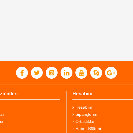
zmetleri
Hesabım
Hesabım
sı
Siparişlerim
sı
Ortaklıklar
Haber Bülteni