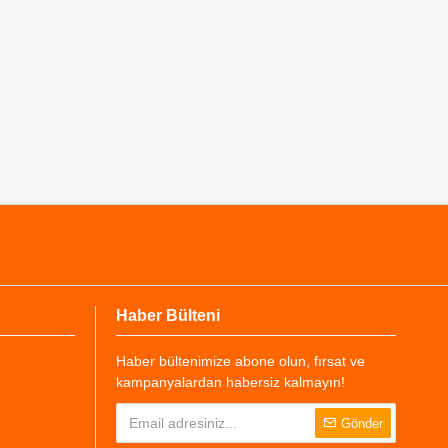
Haber Bülteni
Haber bültenimize abone olun, fırsat ve
kampanyalardan habersiz kalmayın!
Gönder