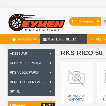
Tüm Kategoriler
ANASAYFA
KATEGORİLER
TOPLU S
RKS RİCO 50
AKSESUAR
KUBA YEDEK PARÇA
RKS YEDEK PARÇA
BENELLİ YEDEK PARÇA
SKYJET
DIŞ AKSAM -
E
KAPORTA
E
Filtreleme
Sıfırla