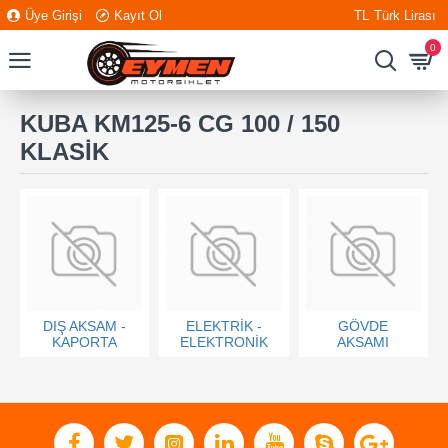
Üye Girişi
Kayıt Ol
TL
Türk Lirası
0
KUBA KM125-6 CG 100 / 150
KLASİK
DIŞ AKSAM -
ELEKTRİK -
GÖVDE
KAPORTA
ELEKTRONİK
AKSAMI