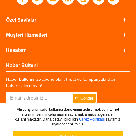
Özel Sayfalar
Müşteri Hizmetleri
Hesabım
Haber Bülteni
Haber bültenimize abone olun, fırsat ve kampanyalardan
habersiz kalmayın!
Gönder
Alışveriş sitemizde, kullanıcı deneyimini geliştirmek ve internet
sitesinin verimli çalışmasını sağlamak amacıyla çerezler
kullanılmaktadır. Daha detaylı bilgi için
Çerez Politikası
sayfamızı
ziyaret edebilirsiniz.
Copyright © 2025 - Tüm Hakları Saklıdır.
WHATSAPP DESTEK
Ürünleri Filtrele