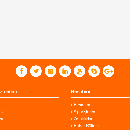
zmetleri
Hesabım
Hesabım
sı
Siparişlerim
sı
Ortaklıklar
Haber Bülteni