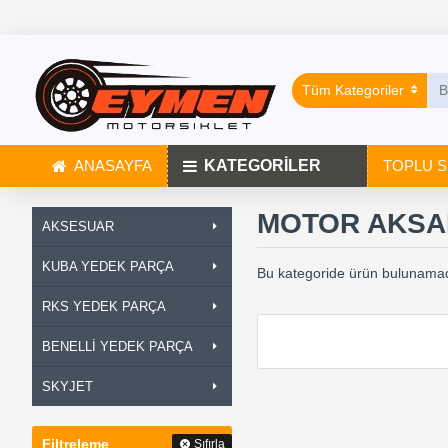
Tüm Kategoriler
ANASAYFA
KATEGORİLER
TOPLU S
MOTOR AKSA
AKSESUAR
KUBA YEDEK PARÇA
Bu kategoride ürün bulunamad
RKS YEDEK PARÇA
BENELLİ YEDEK PARÇA
SKYJET
Filtreleme
Sıfırla