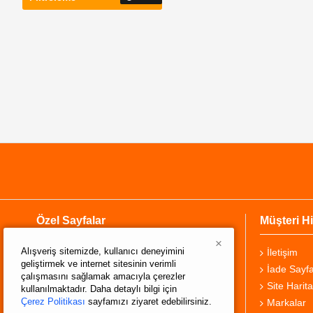
Özel Sayfalar
Müşteri Hi
×
Alışveriş sitemizde, kullanıcı deneyimini
Hakkımızda
İletişim
geliştirmek ve internet sitesinin verimli
Teslimat Bilgisi
İade Sayfa
çalışmasını sağlamak amacıyla çerezler
Gizlilik Sözleşmesi
Site Harita
kullanılmaktadır. Daha detaylı bilgi için
Çerez Politikası
sayfamızı ziyaret edebilirsiniz.
Şartlar ve Koşullar
Markalar