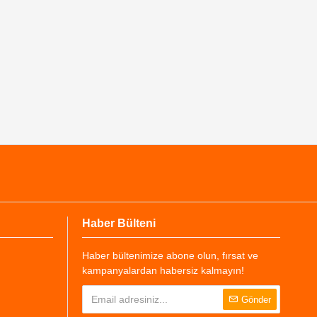
Haber Bülteni
Haber bültenimize abone olun, fırsat ve
kampanyalardan habersiz kalmayın!
Gönder