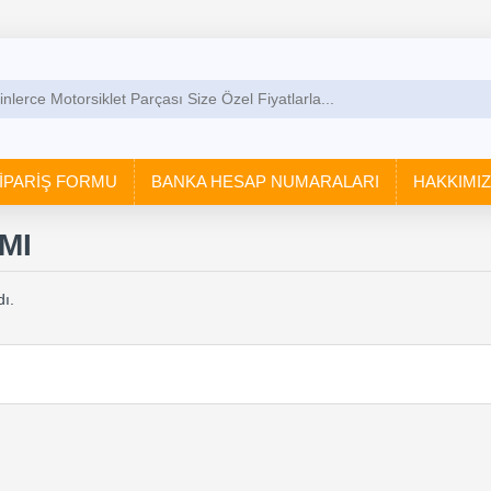
İPARİŞ FORMU
BANKA HESAP NUMARALARI
HAKKIMI
MI
ı.