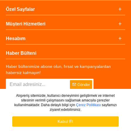
Özel Sayfalar
Müşteri Hizmetleri
Hesabım
Haber Bülteni
Haber bültenimize abone olun, fırsat ve kampanyalardan
habersiz kalmayın!
Gönder
Alışveriş sitemizde, kullanıcı deneyimini geliştirmek ve internet
sitesinin verimli çalışmasını sağlamak amacıyla çerezler
kullanılmaktadır. Daha detaylı bilgi için
Çerez Politikası
sayfamızı
ziyaret edebilirsiniz.
Copyright © 2025 - Tüm Hakları Saklıdır.
WHATSAPP DESTEK
Ürünleri Filtrele
Kabul Et