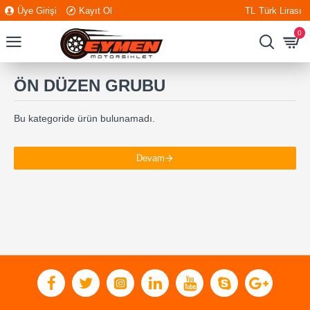
Üye Girişi
Kayıt Ol
TL
Türk Lirası
0
ÖN DÜZEN GRUBU
Bu kategoride ürün bulunamadı.
Devam