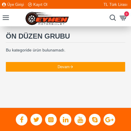
Üye Girişi
Kayıt Ol
TL
Türk Lirası
0
ÖN DÜZEN GRUBU
Bu kategoride ürün bulunamadı.
Devam