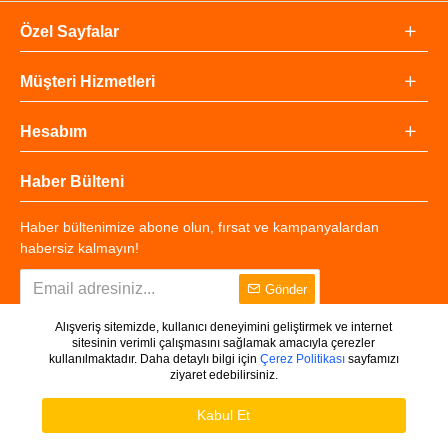
Özel Sayfalar
Müşteri Hizmetleri
Hesabım
Haber Bülteni
Haber bültenimize abone olun, fırsat ve kampanyalardan
habersiz kalmayın!
Gönder
Alışveriş sitemizde, kullanıcı deneyimini geliştirmek ve internet
sitesinin verimli çalışmasını sağlamak amacıyla çerezler
kullanılmaktadır. Daha detaylı bilgi için
Çerez Politikası
sayfamızı
ziyaret edebilirsiniz.
Copyright © 2025 - Tüm Hakları Saklıdır.
WHATSAPP DESTEK
Ürünleri Filtrele
Kabul Et