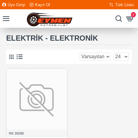
Üye Girişi
Kayıt Ol
TL
Türk Lirası
0
ELEKTRİK - ELEKTRONİK
RK 39288