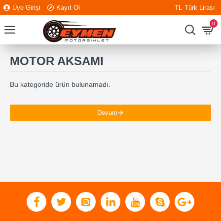
Üye Girişi
Kayıt Ol
TL
Türk Lirası
0
MOTOR AKSAMI
Bu kategoride ürün bulunamadı.
Devam