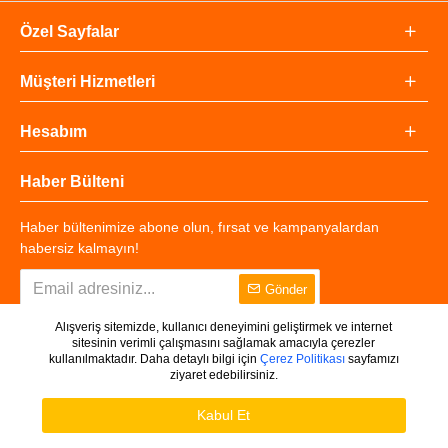
Özel Sayfalar
Müşteri Hizmetleri
Hesabım
Haber Bülteni
Haber bültenimize abone olun, fırsat ve kampanyalardan
habersiz kalmayın!
Gönder
Alışveriş sitemizde, kullanıcı deneyimini geliştirmek ve internet
sitesinin verimli çalışmasını sağlamak amacıyla çerezler
kullanılmaktadır. Daha detaylı bilgi için
Çerez Politikası
sayfamızı
ziyaret edebilirsiniz.
Copyright © 2025 - Tüm Hakları Saklıdır.
WHATSAPP DESTEK
Ürünleri Filtrele
Kabul Et