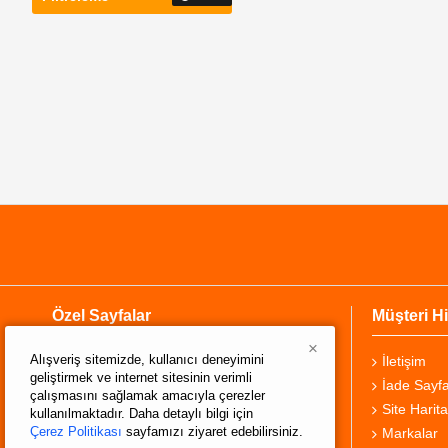
Özel Sayfalar
Müşteri Hi
×
Alışveriş sitemizde, kullanıcı deneyimini
Hakkımızda
İletişim
geliştirmek ve internet sitesinin verimli
Teslimat Bilgisi
İade Sayfa
çalışmasını sağlamak amacıyla çerezler
Gizlilik Sözleşmesi
Site Harita
kullanılmaktadır. Daha detaylı bilgi için
Çerez Politikası
sayfamızı ziyaret edebilirsiniz.
Şartlar ve Koşullar
Markalar