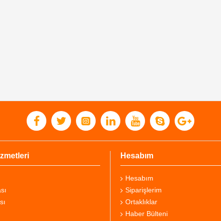
zmetleri
Hesabım
Hesabım
sı
Siparişlerim
sı
Ortaklıklar
Haber Bülteni