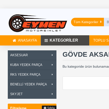
Tüm Kategoriler
ANASAYFA
KATEGORİLER
TOPLU S
GÖVDE AKSA
AKSESUAR
KUBA YEDEK PARÇA
Bu kategoride ürün bulunamad
RKS YEDEK PARÇA
BENELLİ YEDEK PARÇA
SKYJET
Filtreleme
Sıfırla