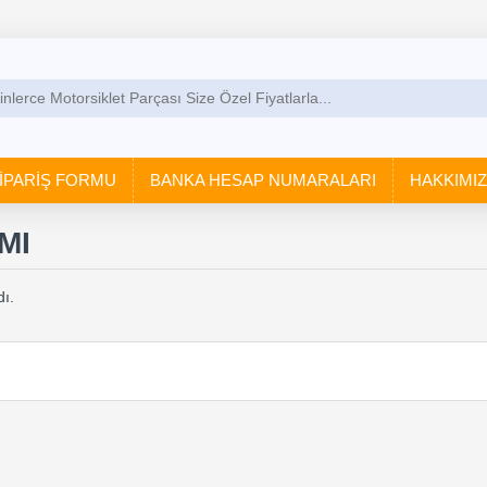
İPARİŞ FORMU
BANKA HESAP NUMARALARI
HAKKIMI
MI
ı.