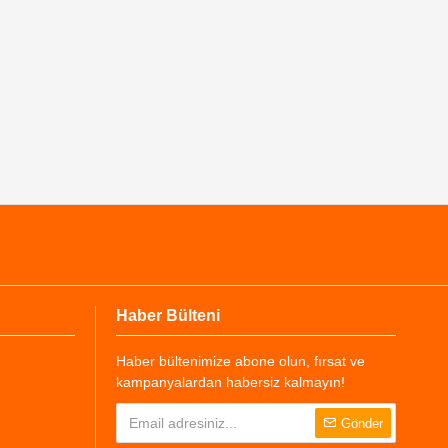
Haber Bülteni
Haber bültenimize abone olun, fırsat ve
kampanyalardan habersiz kalmayın!
Gönder