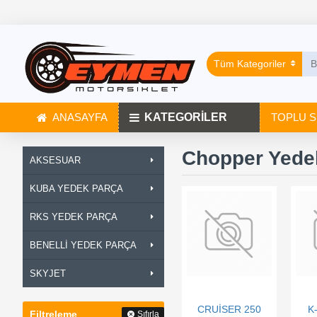
Tüm Kategoriler
ANASAYFA
KATEGORİLER
TOPLU S
Chopper Yede
AKSESUAR
KUBA YEDEK PARÇA
RKS YEDEK PARÇA
BENELLİ YEDEK PARÇA
SKYJET
CRUİSER 250
K
Filtreleme
Sıfırla