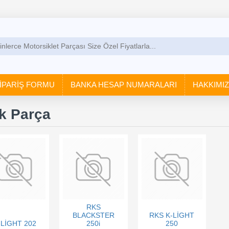
İPARİŞ FORMU
BANKA HESAP NUMARALARI
HAKKIMI
k Parça
RKS
BLACKSTER
RKS K-LİGHT
-LİGHT 202
250i
250