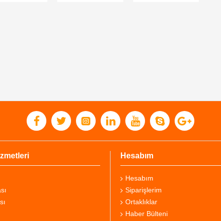
zmetleri
Hesabım
Hesabım
sı
Siparişlerim
sı
Ortaklıklar
Haber Bülteni