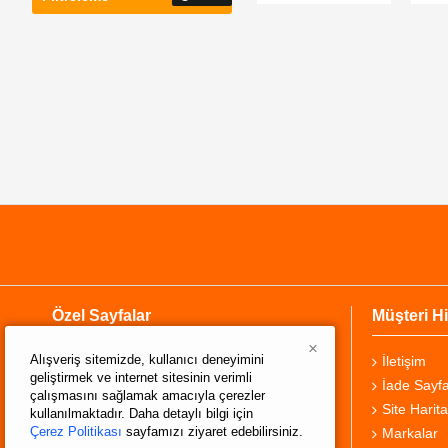
Özel Sayfalar
Müşteri Hi
×
Alışveriş sitemizde, kullanıcı deneyimini
Hakkımızda
İletişim
geliştirmek ve internet sitesinin verimli
Teslimat Bilgisi
İade Sayfa
çalışmasını sağlamak amacıyla çerezler
Gizlilik Sözleşmesi
Site Harita
kullanılmaktadır. Daha detaylı bilgi için
Çerez Politikası
sayfamızı ziyaret edebilirsiniz.
Şartlar ve Koşullar
Markalar