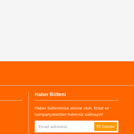
Haber Bülteni
Haber bültenimize abone olun, fırsat ve
kampanyalardan habersiz kalmayın!
Gönder