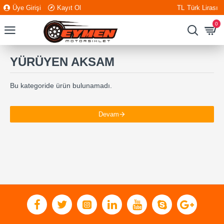
Üye Girişi
Kayıt Ol
TL
Türk Lirası
0
YÜRÜYEN AKSAM
Bu kategoride ürün bulunamadı.
Devam