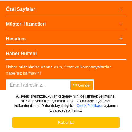
Özel Sayfalar
Müşteri Hizmetleri
Hesabım
Haber Bülteni
Haber bültenimize abone olun, fırsat ve kampanyalardan
habersiz kalmayın!
Gönder
Alışveriş sitemizde, kullanıcı deneyimini geliştirmek ve internet
sitesinin verimli çalışmasını sağlamak amacıyla çerezler
kullanılmaktadır. Daha detaylı bilgi için
Çerez Politikası
sayfamızı
ziyaret edebilirsiniz.
Copyright © 2025 - Tüm Hakları Saklıdır.
WHATSAPP DESTEK
Ürünleri Filtrele
Kabul Et